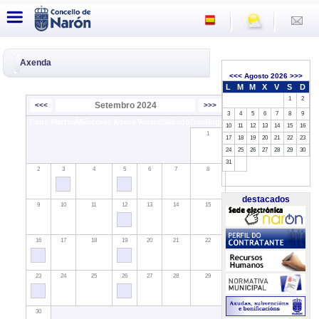
Axenda
<<<
Agosto 2026
>>>
L
M
M
X
V
S
D
1
2
Setembro 2024
<<<
>>>
3
4
5
6
7
8
9
Luns
Martes
Miércores
Xoves
Venres
Sábado
Domingo
10
11
12
13
14
15
16
1
17
18
19
20
21
22
23
24
25
26
27
28
29
30
31
2
3
4
5
6
7
8
destacados
9
10
11
12
13
14
15
16
17
18
19
20
21
22
23
24
25
26
27
28
29
30