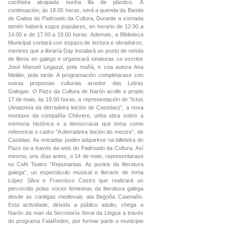
cociñeira atrapada nunha illa de plástico. A
continuación, ás 18.00 horas, será a quenda da Banda
de Gaitas do Padroado da Cultura. Durante a xornada
tamén haberá xogos populares, en horario de 12.00 a
14.00 e de 17.00 a 19.00 horas. Ademais, a Biblioteca
Municipal contará cun espazo de lectura e obradoiros,
mentres que a libraría Day instalará un posto de venda
de libros en galego e organizará sinaturas co escritor
José Manuel Legazpi, pola mañá, e coa autora Ana
Meilán, pola tarde. A programación completarase con
outras propostas culturais arredor das Letras
Galegas. O Pazo da Cultura de Narón acolle o propio
17 de maio, ás 19.00 horas, a representación de “Ictus
(Anatomía da derradeira leición de Castelao)”, a nova
montaxe da compañía Chévere, unha obra sobre a
memoria histórica e a democracia que toma como
referencia o cadro “A derradeira leición do mestre”, de
Castelao. As entradas poden adquirirse na billeteira do
Pazo ou a través da web do Padroado da Cultura. Así
mesmo, uns días antes, o 14 de maio, representarase
no Café Teatro “Repunantas. As punkis da literatura
galega”, un espectáculo musical e literario de Inma
López Silva e Francisco Castro que realizará un
percorrido polas voces femininas da literatura galega
desde as cantigas medievais ata Begoña Caamaño.
Esta actividade, dirixida a público adulto, chega a
Narón da man da Secretaría Xeral da Lingua a través
do programa FalaRedes, por formar parte o municipio