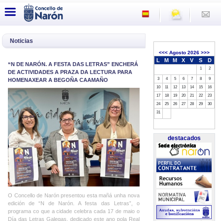
Noticias
<<<
Agosto 2026
>>>
L
M
M
X
V
S
D
“N DE NARÓN. A FESTA DAS LETRAS” ENCHERÁ
1
2
DE ACTIVIDADES A PRAZA DA LECTURA PARA
3
4
5
6
7
8
9
HOMENAXEAR A BEGOÑA CAAMAÑO
10
11
12
13
14
15
16
17
18
19
20
21
22
23
24
25
26
27
28
29
30
31
destacados
O Concello de Narón presentou esta mañá unha nova
edición de “N de Narón. A festa das Letras”, o
programa co que a cidade celebra cada 17 de maio o
Día das Letras Galegas, dedicado este ano pola Real