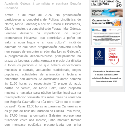
Academia Galega á xornalista e escritora Begoña
Caamaño.
Xoves, 7 de maio de 2026. Na presentación
participaron a concelleira de Política Lingüística de
Narón, María Lorenzo; a edil de Ensino e Bibliotecas,
Olga Ameneiro; e a concelleira de Festas, Mar Gómez.
Lorenzo destacou “a importancia de seguir
promovendo iniciativas que contribúan a poñer en
valor a nosa lingua e a nosa cultura”, incidindo
ademais en que “esta programación converte Narón
nun espazo de encontro arredor das Letras Galegas”.
A programación desenvolverase principalmente na
praza da Lectura, cunha xornada o propio día dirixida
a todos os públicos e na que haberá espectáculos
musicais e teatrais, actuacións tradicionais, xogos
populares, actividades de animación á lectura e
encontros con autores. As actividades darán comezo
ás 11.30 horas co espectáculo “O pracer do azul,
cartas no vento”, de María Faltri, unha proposta
musical e narrativa para público familiar inspirada na
reinterpretación feminista dos mitos clásicos realizada
por Begoña Caamaño na súa obra “Circe ou o pracer
do azul”. Xa ás 12.30 horas actuarán as Cantareiras e
os grupos de baile do Padroado da Cultura. Pola tarde,
ás 17.00 horas, a compañía Galeatro representará
“Carabela volve aos mares”, unha montaxe familiar
con mensaxe ecolóxica protagonizada por unha