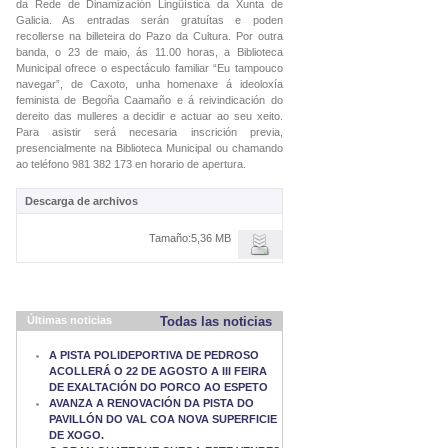
da Rede de Dinamización Lingüística da Xunta de
Galicia. As entradas serán gratuítas e poden
recollerse na billeteira do Pazo da Cultura. Por outra
banda, o 23 de maio, ás 11.00 horas, a Biblioteca
Municipal ofrece o espectáculo familiar “Eu tampouco
navegar”, de Caxoto, unha homenaxe á ideoloxía
feminista de Begoña Caamaño e á reivindicación do
dereito das mulleres a decidir e actuar ao seu xeito.
Para asistir será necesaria inscrición previa,
presencialmente na Biblioteca Municipal ou chamando
ao teléfono 981 382 173 en horario de apertura.
Descarga de archivos
Tamaño:5,36 MB
Últimas noticias
Todas las noticias
A PISTA POLIDEPORTIVA DE PEDROSO
ACOLLERÁ O 22 DE AGOSTO A III FEIRA
DE EXALTACIÓN DO PORCO AO ESPETO
AVANZA A RENOVACIÓN DA PISTA DO
PAVILLÓN DO VAL COA NOVA SUPERFICIE
DE XOGO.