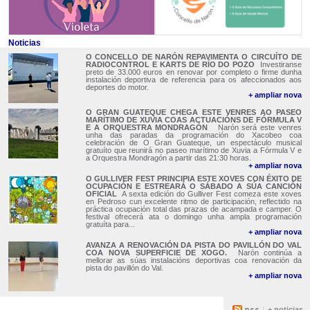
Noticias
O CONCELLO DE NARÓN REPAVIMENTA O CIRCUÍTO DE
RADIOCONTROL E KARTS DE RÍO DO POZO
Investiranse
preto de 33.000 euros en renovar por completo o firme dunha
instalación deportiva de referencia para os afeccionados aos
deportes do motor.
+ ampliar nova
O GRAN GUATEQUE CHEGA ESTE VENRES AO PASEO
MARÍTIMO DE XUVIA COAS ACTUACIÓNS DE FÓRMULA V
E A ORQUESTRA MONDRAGÓN
Narón será este venres
unha das paradas da programación do Xacobeo coa
celebración de O Gran Guateque, un espectáculo musical
gratuíto que reunirá no paseo marítimo de Xuvia a Fórmula V e
a Orquestra Mondragón a partir das 21:30 horas.
+ ampliar nova
O GULLIVER FEST PRINCIPIA ESTE XOVES CON ÉXITO DE
OCUPACIÓN E ESTREARÁ O SÁBADO A SÚA CANCIÓN
OFICIAL
A sexta edición do Gulliver Fest comeza este xoves
en Pedroso cun excelente ritmo de participación, reflectido na
práctica ocupación total das prazas de acampada e camper. O
festival ofrecerá ata o domingo unha ampla programación
gratuíta para...
+ ampliar nova
AVANZA A RENOVACIÓN DA PISTA DO PAVILLÓN DO VAL
COA NOVA SUPERFICIE DE XOGO.
Narón continúa a
mellorar as súas instalacións deportivas coa renovación da
pista do pavillón do Val.
+ ampliar nova
+ noticias