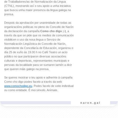
de Traballadores/as de Normalización da Lingua
(CTNL), mostrando así o seu apoio a unha iniciativa
que busca unha maior presenza da lingua galega na
prensa.
Despois da aprobación por unanimidade de todas as
organizacións políticas no pleno do Concello de Narón
da declaración da campaña
Como cho digo ;-)
, a
través da que se pide que os medios de comunicación
visibilicen o uso da nosa lingua o Servizo de
Normalización Lingüística do Concello de Narón,
dependente da Concellaría de Educación, organizou o
día 25 de xuño ás 19.00 h no Café Teatro un acto
público no que participaron diversas asociacións
culturais e deportivas, representantes municipais e
persoas da localidade para se sumaren tamén a dicir
que queren máis galego na prensa.
Se queres mostrar o teu apoio e adherirte á campaña
Como cho digo podes facelo a través da web
www.comochodigo.eu
. Podes facelo de xeito individual
ou como entidade. É moi sinxelo. Anímate.
naron.gal