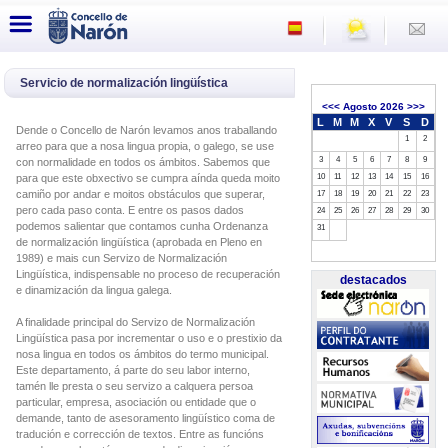
Servicio de normalización lingüística
<<<
Agosto 2026
>>>
L
M
M
X
V
S
D
Dende o Concello de Narón levamos anos traballando
1
2
arreo para que a nosa lingua propia, o galego, se use
3
4
5
6
7
8
9
con normalidade en todos os ámbitos. Sabemos que
para que este obxectivo se cumpra aínda queda moito
10
11
12
13
14
15
16
camiño por andar e moitos obstáculos que superar,
17
18
19
20
21
22
23
pero cada paso conta. E entre os pasos dados
24
25
26
27
28
29
30
podemos salientar que contamos cunha Ordenanza
31
de normalización lingüística (aprobada en Pleno en
1989) e mais cun Servizo de Normalización
Lingüística, indispensable no proceso de recuperación
destacados
e dinamización da lingua galega.
A finalidade principal do Servizo de Normalización
Lingüística pasa por incrementar o uso e o prestixio da
nosa lingua en todos os ámbitos do termo municipal.
Este departamento, á parte do seu labor interno,
tamén lle presta o seu servizo a calquera persoa
particular, empresa, asociación ou entidade que o
demande, tanto de asesoramento lingüístico coma de
tradución e corrección de textos. Entre as funcións