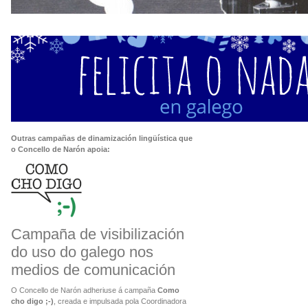
Outras campañas de dinamización lingüística que
o Concello de Narón apoia:
Campaña de visibilización
do uso do galego nos
medios de comunicación
O Concello de Narón adheriuse á campaña
Como
cho digo ;-)
, creada e impulsada pola Coordinadora