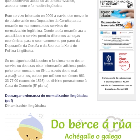
que desenvolve atópanse as de dinamización,
asesoramento e formación lingüística.
Este servizo foi creado en 2009 a través dun convenio
de colaboración coa Deputación da Coruña para a
creación ou mantemento dos servizos de
normalización lingüística. Dende a súa creación ata a
actualidade o servizo percibiu diferentes achegas
económicas para o seu mantemento por parte da
Deputación da Coruña e da Secretaría Xeral de
Política Lingüística.
Se tes algunha dúbida sobre o funcionamento deste
servizo ou desexas obter información adicional podes
poñerte en contacto co SNL a través deste mail:
a.pita@naron.es; ou ben por teléfono no número 981
33 77 00 (extensión 1516); ou dirixirte persoalmente á
Casa do Concello (5ª planta).
Descargar ordenanza de normalización lingüística
(pdf)
Dinamización lingüística