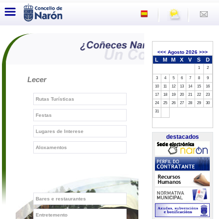
<<<
Agosto 2026
>>>
L
M
M
X
V
S
D
1
2
Lecer
3
4
5
6
7
8
9
10
11
12
13
14
15
16
17
18
19
20
21
22
23
Rutas Turísticas
24
25
26
27
28
29
30
31
Festas
Lugares de Interese
destacados
Aloxamentos
Bares e restaurantes
Entretemento