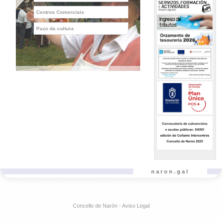
Centros Comerciais
Pazo da cultura
naron.gal
Concello de Narón - Aviso Legal