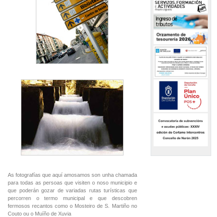
As fotografías que aquí amosamos son unha chamada
para todas as persoas que visiten o noso municipio e
que poderán gozar de variadas rutas turísticas que
percorren o termo municipal e que descobren
fermosos recantos como o Mosteiro de S. Martiño no
Couto ou o Muíño de Xuvia