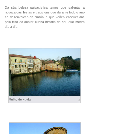
Da súa beleza paisaxística temos que salientar a
riqueza das festas e tradicións que durante todo o ano
se desenvolven en Narón, e que veñen enriquecidas
polo feito de contar cunha historia de seu que medra
día a día.
Muiño de xuvia