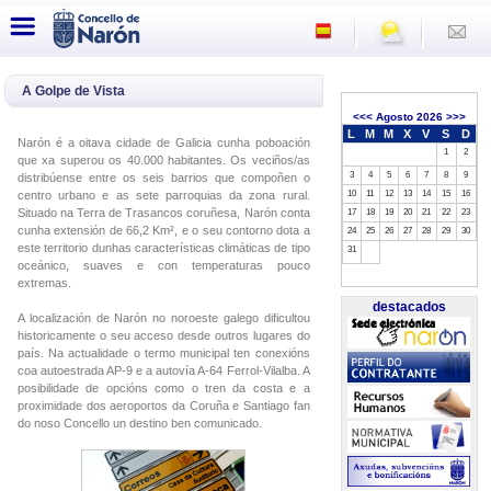
A Golpe de Vista
<<<
Agosto 2026
>>>
L
M
M
X
V
S
D
Narón é a oitava cidade de Galicia cunha poboación
1
2
que xa superou os 40.000 habitantes. Os veciños/as
3
4
5
6
7
8
9
distribúense entre os seis barrios que compoñen o
centro urbano e as sete parroquias da zona rural.
10
11
12
13
14
15
16
Situado na Terra de Trasancos coruñesa, Narón conta
17
18
19
20
21
22
23
cunha extensión de 66,2 Km², e o seu contorno dota a
24
25
26
27
28
29
30
este territorio dunhas características climáticas de tipo
31
oceánico, suaves e con temperaturas pouco
extremas.
destacados
A localización de Narón no noroeste galego dificultou
historicamente o seu acceso desde outros lugares do
país. Na actualidade o termo municipal ten conexións
coa autoestrada AP-9 e a autovía A-64 Ferrol-Vilalba. A
posibilidade de opcións como o tren da costa e a
proximidade dos aeroportos da Coruña e Santiago fan
do noso Concello un destino ben comunicado.