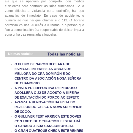
ata que se apaguen por completo, con medios
suficientes para controlar as súas dimensións. Se o
vento dificulta a vixilancia ou a extinción, hai que
apagarlas de inmediato. En caso de accidente, o
número ao que hai que chamar é o 112. O horario
permitido vai das 20.00 ás 3.00 horas, e a persoa que
fixo a comunicación é a responsable de deixar limpa a
zona unha vez rematada a fogueira.
Últimas noticias
Todas las noticias
O PLENO DE NARÓN DECLARA DE
ESPECIAL INTERESE AS OBRAS DE
MELLORA DO CRA DOMIRÓN E DO
CENTRO DA ASOCIACIÓN NOSA SEÑORA
DE CHAMORRO
A PISTA POLIDEPORTIVA DE PEDROSO
ACOLLERÁ O 22 DE AGOSTO A III FEIRA
DE EXALTACIÓN DO PORCO AO ESPETO
AVANZA A RENOVACIÓN DA PISTA DO
PAVILLÓN DO VAL COA NOVA SUPERFICIE
DE XOGO.
O GULLIVER FEST ARRINCA ESTE XOVES
CON ÉXITO DE OCUPACIÓN E ESTREARÁ
O SÁBADO A SÚA CANCIÓN OFICIAL
O GRAN GUATEQUE CHEGA ESTE VENRES