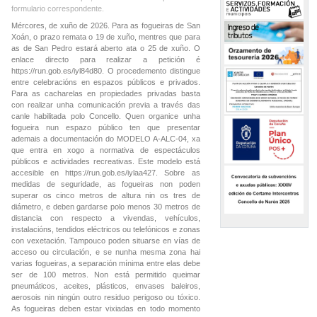
formulario correspondente.
Mércores, de xuño de 2026. Para as fogueiras de San
Xoán, o prazo remata o 19 de xuño, mentres que para
as de San Pedro estará aberto ata o 25 de xuño. O
enlace directo para realizar a petición é
https://run.gob.es/iyl84d80. O procedemento distingue
entre celebracións en espazos públicos e privados.
Para as cacharelas en propiedades privadas basta
con realizar unha comunicación previa a través das
canle habilitada polo Concello. Quen organice unha
fogueira nun espazo público ten que presentar
ademais a documentación do MODELO A-ALC-04, xa
que entra en xogo a normativa de espectáculos
públicos e actividades recreativas. Este modelo está
accesible en https://run.gob.es/iylaa427. Sobre as
medidas de seguridade, as fogueiras non poden
superar os cinco metros de altura nin os tres de
diámetro, e deben gardarse polo menos 30 metros de
distancia con respecto a vivendas, vehículos,
instalacións, tendidos eléctricos ou telefónicos e zonas
con vexetación. Tampouco poden situarse en vías de
acceso ou circulación, e se nunha mesma zona hai
varias fogueiras, a separación mínima entre elas debe
ser de 100 metros. Non está permitido queimar
pneumáticos, aceites, plásticos, envases baleiros,
aerosois nin ningún outro residuo perigoso ou tóxico.
As fogueiras deben estar vixiadas en todo momento