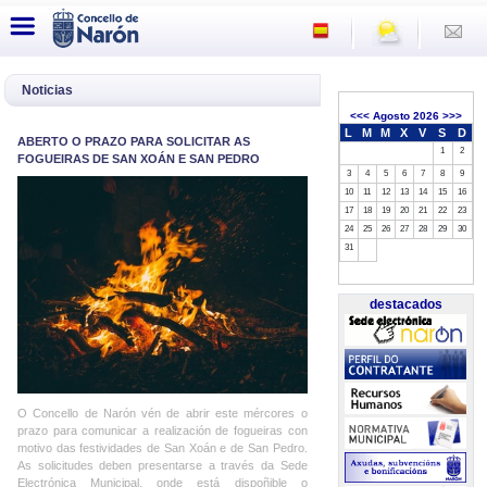
Noticias
<<<
Agosto 2026
>>>
L
M
M
X
V
S
D
ABERTO O PRAZO PARA SOLICITAR AS
1
2
FOGUEIRAS DE SAN XOÁN E SAN PEDRO
3
4
5
6
7
8
9
10
11
12
13
14
15
16
17
18
19
20
21
22
23
24
25
26
27
28
29
30
31
destacados
O Concello de Narón vén de abrir este mércores o
prazo para comunicar a realización de fogueiras con
motivo das festividades de San Xoán e de San Pedro.
As solicitudes deben presentarse a través da Sede
Electrónica Municipal, onde está dispoñible o