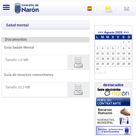
Salud mental
<<<
Agosto 2026
>>>
L
M
M
X
V
S
D
Documentos
1
2
Guía Saúde Mental
3
4
5
6
7
8
9
10
11
12
13
14
15
16
17
18
19
20
21
22
23
Tamaño 1,6 MB
24
25
26
27
28
29
30
31
Guía de recursos comunitarios
destacados
Tamaño 10,3 MB