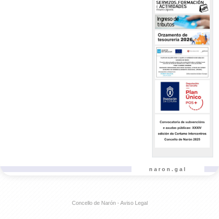
naron.gal
Concello de Narón - Aviso Legal