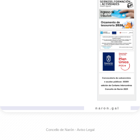
naron.gal
Concello de Narón - Aviso Legal