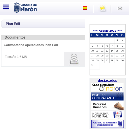
Plan Edil
<<<
Agosto 2026
>>>
L
M
M
X
V
S
D
Documentos
1
2
Convocatoria operaciones Plan Edil
3
4
5
6
7
8
9
10
11
12
13
14
15
16
17
18
19
20
21
22
23
Tamaño 1,6 MB
24
25
26
27
28
29
30
31
destacados