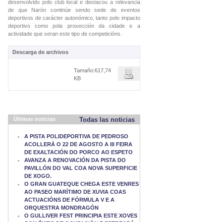
desenvolvido polo club local e destacou a relevancia
de que Narón continúe sendo sede de eventos
deportivos de carácter autonómico, tanto polo impacto
deportivo como pola proxección da cidade e a
actividade que xeran este tipo de competicións.
Descarga de archivos
Tamaño:617,74
KB
Últimas noticias
Todas las noticias
A PISTA POLIDEPORTIVA DE PEDROSO
ACOLLERÁ O 22 DE AGOSTO A III FEIRA
DE EXALTACIÓN DO PORCO AO ESPETO
AVANZA A RENOVACIÓN DA PISTA DO
PAVILLÓN DO VAL COA NOVA SUPERFICIE
DE XOGO.
O GRAN GUATEQUE CHEGA ESTE VENRES
AO PASEO MARÍTIMO DE XUVIA COAS
ACTUACIÓNS DE FÓRMULA V E A
ORQUESTRA MONDRAGÓN
O GULLIVER FEST PRINCIPIA ESTE XOVES