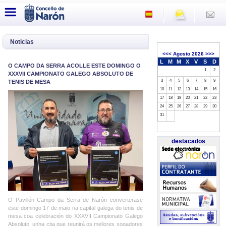
Noticias
<<<
Agosto 2026
>>>
L
M
M
X
V
S
D
O CAMPO DA SERRA ACOLLE ESTE DOMINGO O
1
2
XXXVII CAMPIONATO GALEGO ABSOLUTO DE
3
4
5
6
7
8
9
TENIS DE MESA
10
11
12
13
14
15
16
17
18
19
20
21
22
23
24
25
26
27
28
29
30
31
destacados
O Pavillón Campo da Serra de Narón converterase
este domingo 17 de maio na capital galega do tenis de
mesa coa celebración do XXXVII Campionato Galego
Absoluto, unha cita que reunirá os mellores xogadores