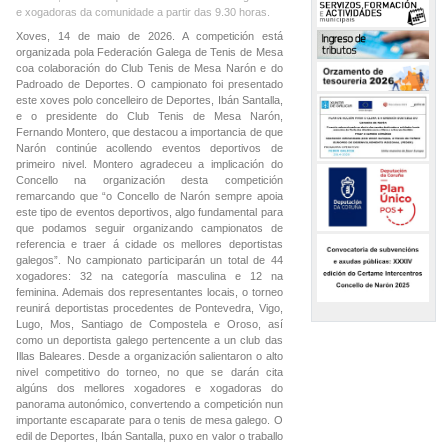
e xogadoras da comunidade a partir das 9.30 horas.
Xoves, 14 de maio de 2026. A competición está
organizada pola Federación Galega de Tenis de Mesa
coa colaboración do Club Tenis de Mesa Narón e do
Padroado de Deportes. O campionato foi presentado
este xoves polo concelleiro de Deportes, Ibán Santalla,
e o presidente do Club Tenis de Mesa Narón,
Fernando Montero, que destacou a importancia de que
Narón continúe acollendo eventos deportivos de
primeiro nivel. Montero agradeceu a implicación do
Concello na organización desta competición
remarcando que “o Concello de Narón sempre apoia
este tipo de eventos deportivos, algo fundamental para
que podamos seguir organizando campionatos de
referencia e traer á cidade os mellores deportistas
galegos”. No campionato participarán un total de 44
xogadores: 32 na categoría masculina e 12 na
feminina. Ademais dos representantes locais, o torneo
reunirá deportistas procedentes de Pontevedra, Vigo,
Lugo, Mos, Santiago de Compostela e Oroso, así
como un deportista galego pertencente a un club das
Illas Baleares. Desde a organización salientaron o alto
nivel competitivo do torneo, no que se darán cita
algúns dos mellores xogadores e xogadoras do
panorama autonómico, convertendo a competición nun
importante escaparate para o tenis de mesa galego. O
edil de Deportes, Ibán Santalla, puxo en valor o traballo