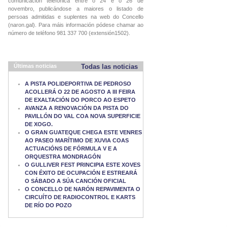
comunicación telefónica entre o 24 e o 26 de
novembro, publicándose a maiores o listado de
persoas admitidas e suplentes na web do Concello
(naron.gal). Para máis información pódese chamar ao
número de teléfono 981 337 700 (extensión1502).
Últimas noticias
Todas las noticias
A PISTA POLIDEPORTIVA DE PEDROSO
ACOLLERÁ O 22 DE AGOSTO A III FEIRA
DE EXALTACIÓN DO PORCO AO ESPETO
AVANZA A RENOVACIÓN DA PISTA DO
PAVILLÓN DO VAL COA NOVA SUPERFICIE
DE XOGO.
O GRAN GUATEQUE CHEGA ESTE VENRES
AO PASEO MARÍTIMO DE XUVIA COAS
ACTUACIÓNS DE FÓRMULA V E A
ORQUESTRA MONDRAGÓN
O GULLIVER FEST PRINCIPIA ESTE XOVES
CON ÉXITO DE OCUPACIÓN E ESTREARÁ
O SÁBADO A SÚA CANCIÓN OFICIAL
O CONCELLO DE NARÓN REPAVIMENTA O
CIRCUÍTO DE RADIOCONTROL E KARTS
DE RÍO DO POZO