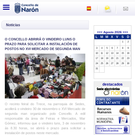
Noticias
<<<
Agosto 2026
>>>
L
M
M
X
V
S
D
O CONCELLO ABRIRÁ O VINDEIRO LUNS O
1
2
PRAZO PARA SOLICITAR A INSTALACIÓN DE
3
4
5
6
7
8
9
POSTOS NO XVI MERCADO DE SEGUNDA MAN
10
11
12
13
14
15
16
17
18
19
20
21
22
23
24
25
26
27
28
29
30
31
destacados
O recinto feiral do Trece, na parroquia de Sedes,
acollerá o vindeiro 30 de niovembro o XVI Mercado de
segunda man organizado polo Concello. A edil
responsable da área de Feiras e Mercados, Mar
Gómez, informou que o vindeiro luns, 3 de novembro
ás 8.30 horas, se abrirá o prazo para solicitar a
instalación de postos neste mercado.