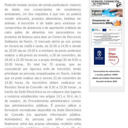
Poderán instalar postos de venda particulares maiores
de idade, non comerciantes nin vendedores
ambulantes. Un dos requisitos é que non se poderá
vender artesanía, produtos alimenticios, bebidas nin
animais. A inscrición é de balde pero esixirase un
compromiso de asistencia e de aportación solidaria de
catro quilos de alimentos non perecedeiros ou
produtos de limpeza para doar ao Centro de Recursos
Solidarios de Narón. O mercado abrirá as sús portas
en horario de mañá e tarde, de 10.30 a 14.30 e dende
as 16.00 ata as 19.00 e a montaxe do posto poderase
realizar o día previo ao evento, o 29 de novembro, de
18.00 a 21.00 horas ou o propio domingo 30 de 8.00 a
10.00 horas. En total hai 70 prazas, que se
concederán por rigorosa orde de inscrición, tendo
prioridade as persoas empadroadas en Narón, trámite
que se pode realizar ata o venres 21 de novembro ás
13.30 horas. As inscricións deben realizarse no
Rexistro Xeral do Concello -de 8.30 a 13.30 horas-, a
través da Sede Electrónica ou en calquera dos lugares
e rexistros establecidos nos artigos 14.1 e 16.4, do 1
de outubro, do Procedemento administrativo común
das administracións públicas. É preciso utilizar o
formulario normalizado disponible na Sede Electrónica
do Concello (no apartado Información pública-
Actividades). As persoas que teñan concedida
finalmente unha das prazas ofertadas recibirán unha