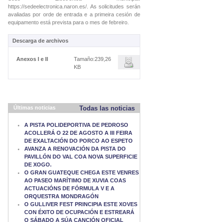
https://sedeelectronica.naron.es/. As solicitudes serán
avaliadas por orde de entrada e a primeira cesión de
equipamento está prevista para o mes de febreiro.
Descarga de archivos
Anexos I e II
Tamaño:239,26
KB
Últimas noticias
Todas las noticias
A PISTA POLIDEPORTIVA DE PEDROSO
ACOLLERÁ O 22 DE AGOSTO A III FEIRA
DE EXALTACIÓN DO PORCO AO ESPETO
AVANZA A RENOVACIÓN DA PISTA DO
PAVILLÓN DO VAL COA NOVA SUPERFICIE
DE XOGO.
O GRAN GUATEQUE CHEGA ESTE VENRES
AO PASEO MARÍTIMO DE XUVIA COAS
ACTUACIÓNS DE FÓRMULA V E A
ORQUESTRA MONDRAGÓN
O GULLIVER FEST PRINCIPIA ESTE XOVES
CON ÉXITO DE OCUPACIÓN E ESTREARÁ
O SÁBADO A SÚA CANCIÓN OFICIAL