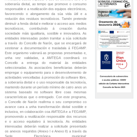
soberanía dixital, ao tempo que promove o consumo
responsable e a reutilización dos equipos electrónicos,
favorecendo o alongamento da súa vida útil e a
redución dos residuos tecnolóxicos. Tamén pretende
diminuír a fenda dixital e mellorar o acceso aos medios
tecnolóxicos, contribuíndo á creación dunha
sociedade máis igualitaria, sostible e innovadora. As
entidades interesadas poden tramitar a súa solicitude
a través do Concello de Narón, que se encargará de
xestionar a documentación e trasladala á FEGAMP.
Este organismo valorará as propostas presentadas e,
unha vez validadas, a AMTEGA coordinará co
Concello a entrega do material ás entidades
seleccionadas. As asociacións beneficiarias deberán
empregar o equipamento para o desenvolvemento de
actividades vencelladas á promoción do software libre,
a soberanía dixital e o uso responsable da tecnoloxía,
mantendo durante un período mínimo de catro anos un
sistema baseado no software libre coas mesmas
características que o entregado. Con este programa,
o Concello de Narón reafirma o seu compromiso co
avance cara a unha transformación dixital sostible e
inclusiva, en colaboración coa AMTEGA e a FEGAMP,
promovendo a reutilización responsable dos recursos
e o acceso equitativo á tecnoloxía. As entidades
interesadas deberán realizar a solicitude presentado
os anexos requiridos (Anexo I e Anexo II) a través da
Sede Electrónica municipal: