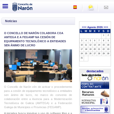
Noticias
<<<
Agosto 2026
>>>
L
M
M
X
V
S
D
O CONCELLO DE NARÓN COLABORA COA
1
2
AMTEGA E A FEGAMP NA CESIÓN DE
3
4
5
6
7
8
9
EQUIPAMENTO TECNOLÓXICO A ENTIDADES
SEN ÁNIMO DE LUCRO
10
11
12
13
14
15
16
17
18
19
20
21
22
23
24
25
26
27
28
29
30
31
destacados
O Concello de Narón vén de activar o procedemento
para a cesión de equipamento tecnolóxico a entidades
sen ánimo de lucro, no marco do convenio de
colaboración entre a Axencia para a Modernización
Tecnolóxica de Galicia (AMTEGA) e a Federación
Galega de Municipios e Provincias (FEGAMP).
A iniciativa busca impulsar o uso do software libre e a