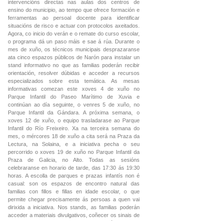
intervencións directas nas aulas dos centros de
ensino do municipio, ao tempo que ofrece formación e
ferramentas ao persoal docente para identificar
situacións de risco e actuar con protocolos axeitados.
Agora, co inicio do verán e o remate do curso escolar,
o programa dá un paso máis e sae á rúa. Durante o
mes de xuño, os técnicos municipais desprazaranse
ata cinco espazos públicos de Narón para instalar un
stand informativo no que as familias poderán recibir
orientación, resolver dúbidas e acceder a recursos
especializados sobre esta temática. As mesas
informativas comezan este xoves 4 de xuño no
Parque Infantil do Paseo Marítimo de Xuvia e
continúan ao día seguinte, o venres 5 de xuño, no
Parque Infantil da Gándara. A próxima semana, o
xoves 12 de xuño, o equipo trasladarase ao Parque
Infantil do Río Freixeiro. Xa na terceira semana do
mes, o mércores 18 de xuño a cita será na Praza da
Lectura, na Solaina, e a iniciativa pecha o seu
percorrido o xoves 19 de xuño no Parque Infantil da
Praza de Galicia, no Alto. Todas as sesións
celebraranse en horario de tarde, das 17:30 ás 19:30
horas. A escolla de parques e prazas infantís non é
casual: son os espazos de encontro natural das
familias con fillos e fillas en idade escolar, o que
permite chegar precisamente ás persoas a quen vai
dirixida a iniciativa. Nos stands, as familias poderán
acceder a materiais divulgativos, coñecer os sinais de