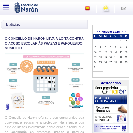
Noticias
<<<
Agosto 2026
>>>
L
M
M
X
V
S
D
O CONCELLO DE NARÓN LEVA A LOITA CONTRA
1
2
O ACOSO ESCOLAR ÁS PRAZAS E PARQUES DO
3
4
5
6
7
8
9
MUNICIPIO
10
11
12
13
14
15
16
17
18
19
20
21
22
23
24
25
26
27
28
29
30
31
destacados
O Concello de Narón reforza o seu compromiso coa
convivencia escolar e a protección da infancia cun
ciclo de mesas informativas sobre acoso escolar que
se celebrarán en diferentes prazas e parques