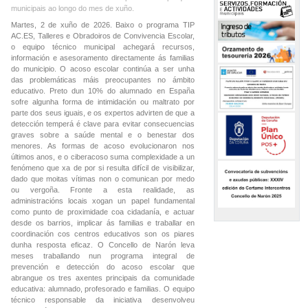
municipais ao longo do mes de xuño.
Martes, 2 de xuño de 2026. Baixo o programa TIP
AC.ES, Talleres e Obradoiros de Convivencia Escolar,
o equipo técnico municipal achegará recursos,
información e asesoramento directamente ás familias
do municipio. O acoso escolar continúa a ser unha
das problemáticas máis preocupantes no ámbito
educativo. Preto dun 10% do alumnado en España
sofre algunha forma de intimidación ou maltrato por
parte dos seus iguais, e os expertos advirten de que a
detección temperá é clave para evitar consecuencias
graves sobre a saúde mental e o benestar dos
menores. As formas de acoso evolucionaron nos
últimos anos, e o ciberacoso suma complexidade a un
fenómeno que xa de por si resulta difícil de visibilizar,
dado que moitas vítimas non o comunican por medo
ou vergoña. Fronte a esta realidade, as
administracións locais xogan un papel fundamental
como punto de proximidade coa cidadanía, e actuar
desde os barrios, implicar ás familias e traballar en
coordinación cos centros educativos son os piares
dunha resposta eficaz. O Concello de Narón leva
meses traballando nun programa integral de
prevención e detección do acoso escolar que
abrangue os tres axentes principais da comunidade
educativa: alumnado, profesorado e familias. O equipo
técnico responsable da iniciativa desenvolveu