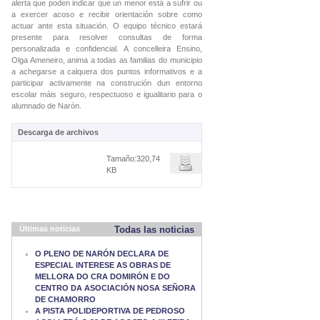
alerta que poden indicar que un menor está a sufrir ou
a exercer acoso e recibir orientación sobre como
actuar ante esta situación. O equipo técnico estará
presente para resolver consultas de forma
personalizada e confidencial. A concelleira Ensino,
Olga Ameneiro, anima a todas as familias do municipio
a achegarse a calquera dos puntos informativos e a
participar activamente na construción dun entorno
escolar máis seguro, respectuoso e igualitario para o
alumnado de Narón.
Descarga de archivos
Tamaño:320,74
KB
Últimas noticias
Todas las noticias
O PLENO DE NARÓN DECLARA DE
ESPECIAL INTERESE AS OBRAS DE
MELLORA DO CRA DOMIRÓN E DO
CENTRO DA ASOCIACIÓN NOSA SEÑORA
DE CHAMORRO
A PISTA POLIDEPORTIVA DE PEDROSO