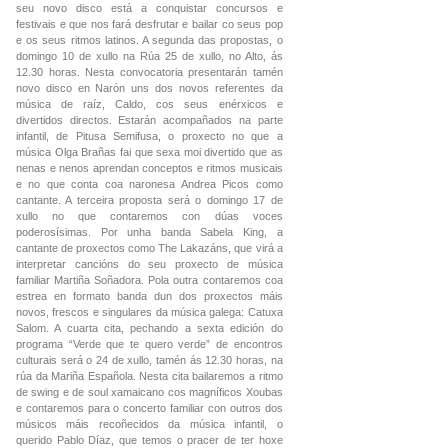
seu novo disco está a conquistar concursos e
festivais e que nos fará desfrutar e bailar co seus pop
e os seus ritmos latinos. A segunda das propostas, o
domingo 10 de xullo na Rúa 25 de xullo, no Alto, ás
12.30 horas. Nesta convocatoria presentarán tamén
novo disco en Narón uns dos novos referentes da
música de raíz, Caldo, cos seus enérxicos e
divertidos directos. Estarán acompañados na parte
infantil, de Pitusa Semifusa, o proxecto no que a
música Olga Brañas fai que sexa moi divertido que as
nenas e nenos aprendan conceptos e ritmos musicais
e no que conta coa naronesa Andrea Picos como
cantante. A terceira proposta será o domingo 17 de
xullo no que contaremos con dúas voces
poderosísimas. Por unha banda Sabela King, a
cantante de proxectos como The Lakazáns, que virá a
interpretar cancións do seu proxecto de música
familiar Martiña Soñadora. Pola outra contaremos coa
estrea en formato banda dun dos proxectos máis
novos, frescos e singulares da música galega: Catuxa
Salom. A cuarta cita, pechando a sexta edición do
programa “Verde que te quero verde” de encontros
culturais será o 24 de xullo, tamén ás 12.30 horas, na
rúa da Mariña Española. Nesta cita bailaremos a ritmo
de swing e de soul xamaicano cos magníficos Xoubas
e contaremos para o concerto familiar con outros dos
músicos máis recoñecidos da música infantil, o
querido Pablo Díaz, que temos o pracer de ter hoxe