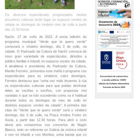
Os diversos espectáculos programados nestes
encontros culturais terán lugar en espazos verdes da
cidade os domingos do vindeiro mes de xullo a partir
das 12.30 horas
Narón, 27 de xuño de 2022. A sexta edición do
programa municipal “Verde que te quero verde”
comezará o vindeiro domingo, día 3 de xullo, na
cidade. O Padroado da Cultura de Narón convoca de
novo gran variedade de espectáculos, dirixidos a
público familiar e infantil, en espazos verdes da cidade.
A alcaldesa e presidenta do Padroado da Cultura,
Marián Ferreiro, presentou esta mañá o programa cos
espectáculos para os vindeiros catro domingos.
Ferreiro destacou que “unha vez máis levamos á rúa
os espectáculos culturais para que poidan desfrutar
deles as veciñas e veciños, con propostas moi
variadas e que se irán sucedendo como xa é habitual
durante todos os domingos do mes de xullo en
distintos espazos verdes da cidade”. A primeira das
citas do “Verde que te quero verde” será o vindeiro
domingo, día 3 de xullo, na Praza Irmáns Freire en
Xuvia, a partir das 12.30 horas. Para abrir o ciclo
deste ano contaremos cos concertos de Magín
Blanco, todo un referente en Galicia da música infantil
e non só infantil, e con Momboi, unha banda que co