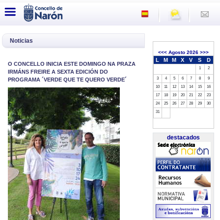
Noticias
<<<
Agosto 2026
>>>
L
M
M
X
V
S
D
O CONCELLO INICIA ESTE DOMINGO NA PRAZA
1
2
IRMÁNS FREIRE A SEXTA EDICIÓN DO
3
4
5
6
7
8
9
PROGRAMA ´VERDE QUE TE QUERO VERDE´
10
11
12
13
14
15
16
17
18
19
20
21
22
23
24
25
26
27
28
29
30
31
destacados