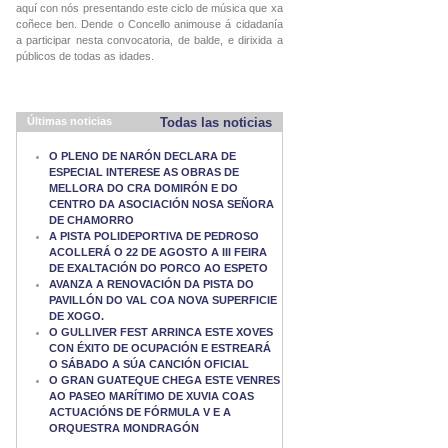
aquí con nós presentando este ciclo de música que xa
coñece ben. Dende o Concello animouse á cidadanía
a participar nesta convocatoria, de balde, e dirixida a
públicos de todas as idades.
Últimas noticias
Todas las noticias
O PLENO DE NARÓN DECLARA DE
ESPECIAL INTERESE AS OBRAS DE
MELLORA DO CRA DOMIRÓN E DO
CENTRO DA ASOCIACIÓN NOSA SEÑORA
DE CHAMORRO
A PISTA POLIDEPORTIVA DE PEDROSO
ACOLLERÁ O 22 DE AGOSTO A III FEIRA
DE EXALTACIÓN DO PORCO AO ESPETO
AVANZA A RENOVACIÓN DA PISTA DO
PAVILLÓN DO VAL COA NOVA SUPERFICIE
DE XOGO.
O GULLIVER FEST ARRINCA ESTE XOVES
CON ÉXITO DE OCUPACIÓN E ESTREARÁ
O SÁBADO A SÚA CANCIÓN OFICIAL
O GRAN GUATEQUE CHEGA ESTE VENRES
AO PASEO MARÍTIMO DE XUVIA COAS
ACTUACIÓNS DE FÓRMULA V E A
ORQUESTRA MONDRAGÓN