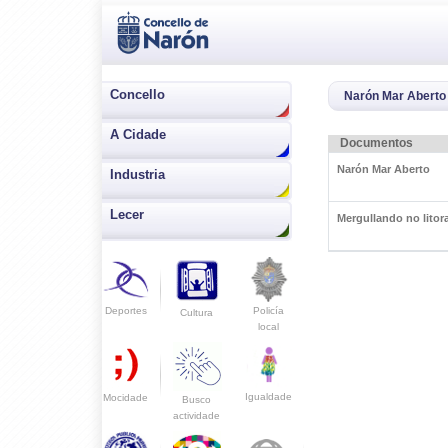
Concello
Narón Mar Aberto
A Cidade
Documentos
Narón Mar Aberto
Industria
Lecer
Mergullando no litor
Deportes
Policía
Cultura
local
Igualdade
Mocidade
Busco
actividade