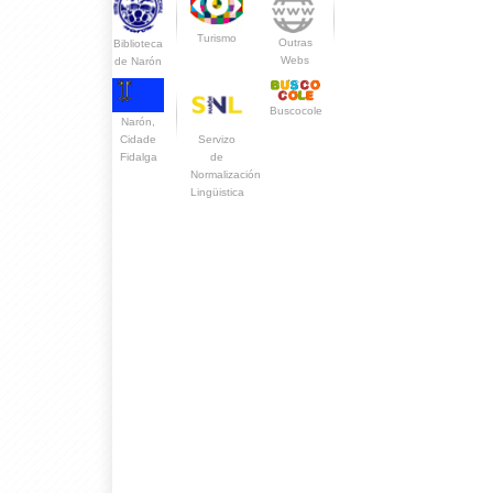
Turismo
Outras
Biblioteca
Webs
de Narón
Buscocole
Narón,
Servizo
Cidade
de
Fidalga
Normalización
Lingüistica